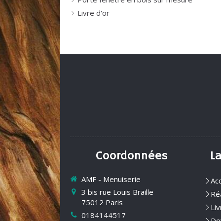
Livre d'or
Coordonnées
L
AMF - Menuiserie
Acc
3 bis rue Louis Braille
Réa
75012
Paris
Liv
0184144517
Dev