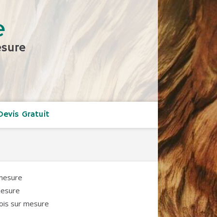
e
esure
Devis Gratuit
 mesure
mesure
ois sur mesure